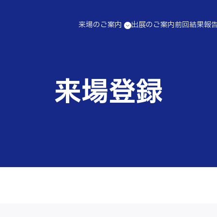
出展のご案内
前回結果報
来場のご案内
出展企業情報
特別セミナー
官公庁による政策説明/出展社によるセミナー
会場アクセス
来場登録