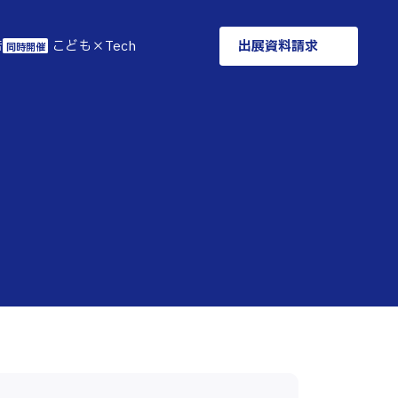
告
こども×Tech
出展資料請求
同時開催