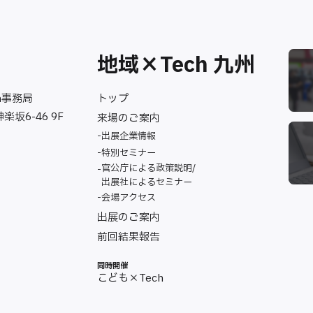
地域×Tech 九州
トップ
ch事務局
楽坂6-46 9F
来場のご案内
出展企業情報
特別セミナー
官公庁による政策説明/
出展社によるセミナー
会場アクセス
出展のご案内
前回結果報告
同時開催
こども×Tech