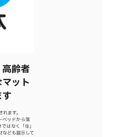
、高齢者
なマット
ます
されます。
一ベッドから落
けではなく「住」
材なども展示して