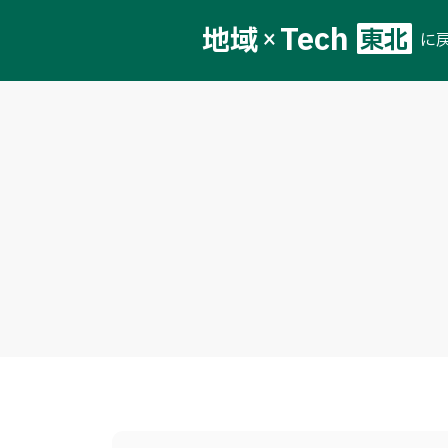
Tech
地域
東北
×
に