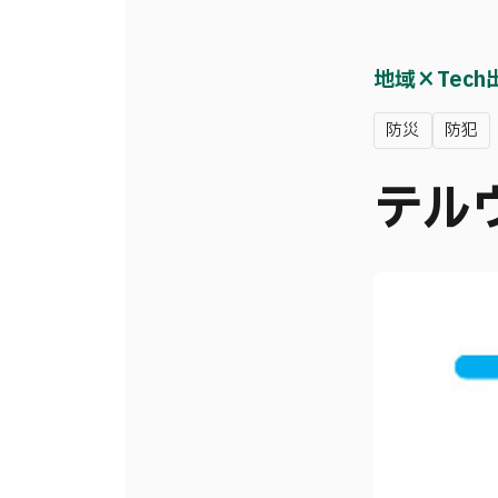
地域×Tec
防災
防犯
テル