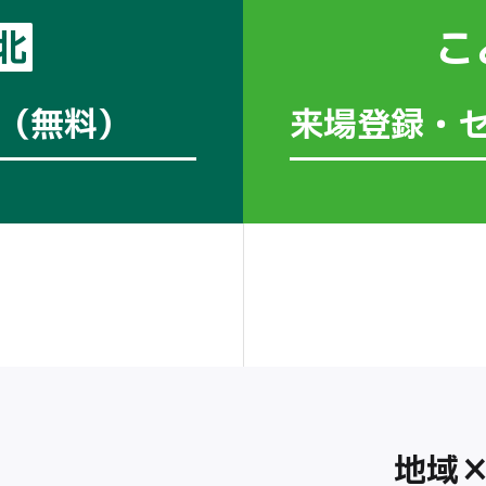
こ
北
（無料）
来場登録・
地域×