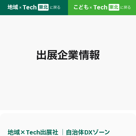
Tech
Tech
地域
こども
東北
東北
に戻る
に戻る
×
×
出展企業情報
地域×Tech出展社 ｜自治体DXゾーン