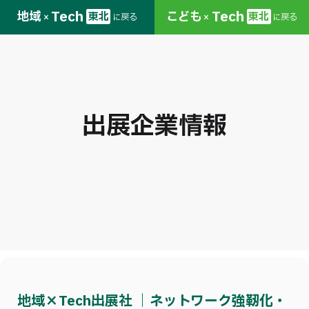
Tech
Tech
地域
こども
東北
東北
に戻る
に戻る
×
×
出展企業情報
地域×Tech出展社 ｜ネットワーク強靭化・