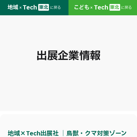
Tech
Tech
地域
こども
東北
東北
に戻る
に戻る
×
×
出展企業情報
地域×Tech出展社 ｜鳥獣・クマ対策ゾーン