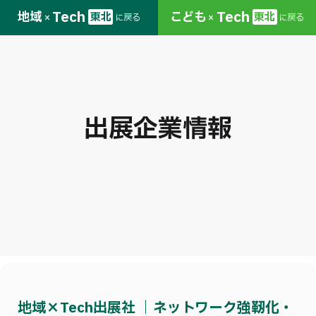
Tech
Tech
地域
こども
東北
東北
に戻る
に戻る
×
×
出展企業情報
地域×Tech出展社 ｜ネットワーク強靭化・