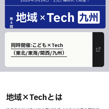
2026年5月14日・15日 福岡にて開催！
Tech
地域
九州
×
第
4
回
同時開催:こども×Tech
（東北/東海/関西/九州）
地域×Techとは