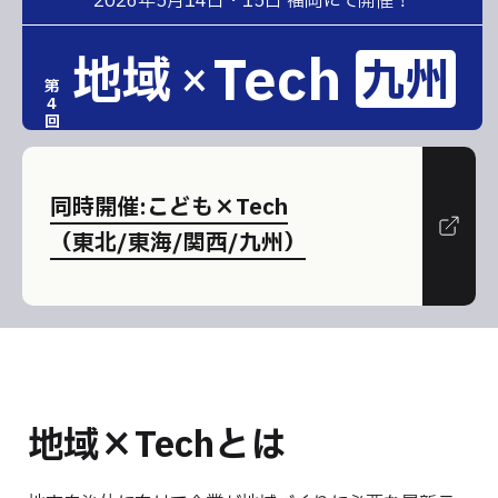
2026年5月14日・15日 福岡にて開催！
Tech
地域
九州
×
第
4
回
同時開催:こども×Tech
（東北/東海/関西/九州）
地域×Techとは