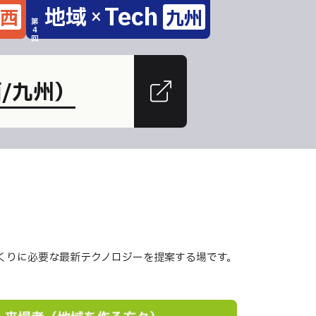
Tech
地域
西
九州
×
第
4
回
西/九州）
くりに必要な最新テクノロジーを提案する場です。