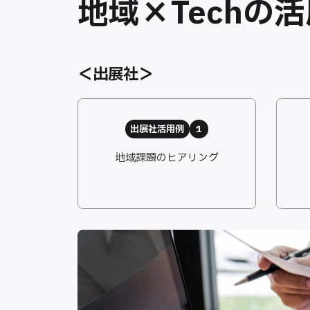
地域×Techの
＜出展社＞
出展社活用例
1
地域課題のヒアリング