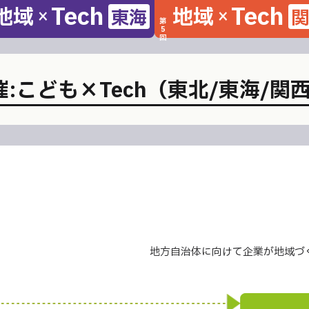
Tech
Tech
地域
地域
東海
関
×
×
第
5
回
:こども×Tech
（東北/東海/関
地方自治体に向けて企業が地域づ