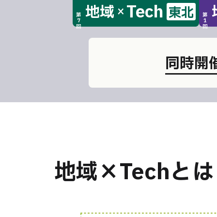
Tech
地域
東北
×
第
第
7
1
回
回
同時開催
地域×Techとは