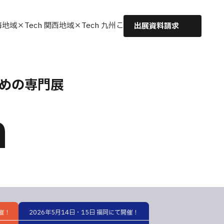
海
地域×Tech 関西
地域×Tech 九州
こども×Tech
出展資料請求
めの専門展
h
開催！
2026年5月14日・15日 福岡にて開催！