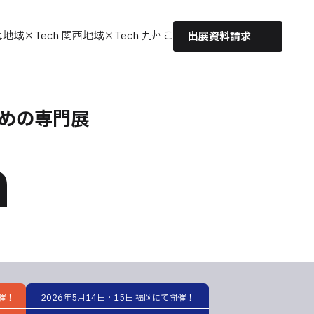
海
地域×Tech 関西
地域×Tech 九州
こども×Tech
出展資料請求
めの専門展
h
開催！
2026年5月14日・15日 福岡にて開催！