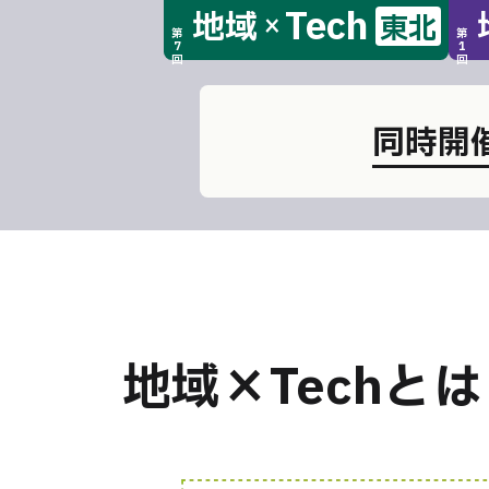
Tech
地域
東北
×
第
第
7
1
回
回
同時開催
地域×Techとは