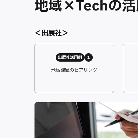
地域×Techの
＜出展社＞
出展社活用例
1
地域課題のヒアリング