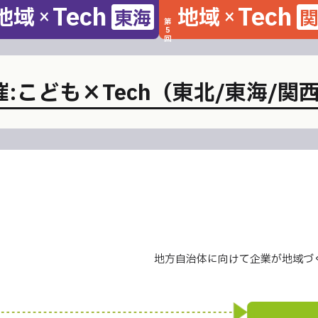
Tech
Tech
地域
地域
東海
関
×
×
第
5
回
:こども×Tech
（東北/東海/関
地方自治体に向けて企業が地域づ