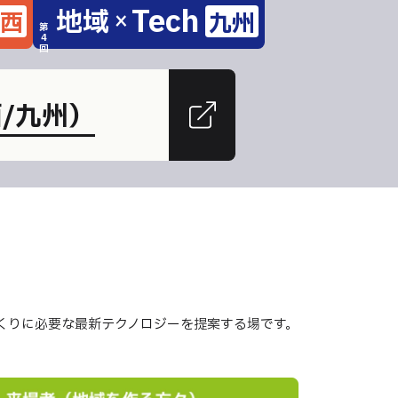
Tech
地域
西
九州
×
第
4
回
西/九州）
くりに必要な最新テクノロジーを提案する場です。