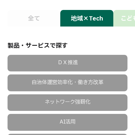
全て
地域×Tech
こども
製品・サービスで探す
ＤＸ推進
自治体運営効率化・働き方改革
ネットワーク強靭化
AI活用