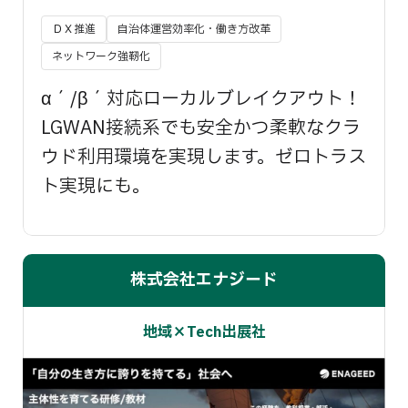
ＤＸ推進
自治体運営効率化・働き方改革
ネットワーク強靭化
α´/β´対応ローカルブレイクアウト！
LGWAN接続系でも安全かつ柔軟なクラ
ウド利用環境を実現します。ゼロトラス
ト実現にも。
株式会社エナジード
地域×Tech出展社