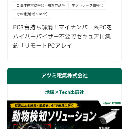
自治体運営効率化・働き方改革
ネットワーク強靭化
その他(地域×Tech)
PC3台持ち解消！マイナンバー系PCを
ハイパーバイザー不要でセキュアに集
約「リモートPCアレイ」
アツミ電氣株式会社
地域×Tech出展社