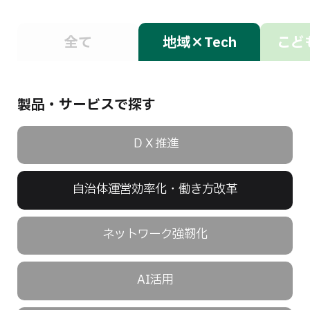
全て
地域×Tech
こども
製品・サービスで探す
ＤＸ推進
自治体運営効率化・働き方改革
ネットワーク強靭化
AI活用